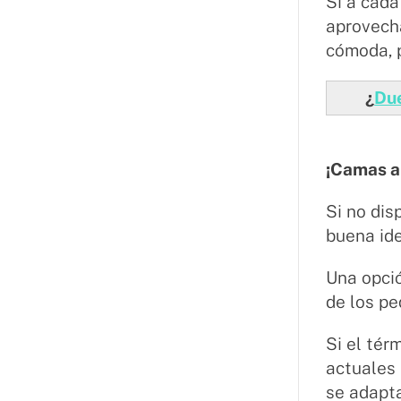
Si a cada
aprovech
cómoda, p
¿
Due
¡Camas a
Si no dis
buena ide
Una opció
de los pe
Si el tér
actuales
se adapta