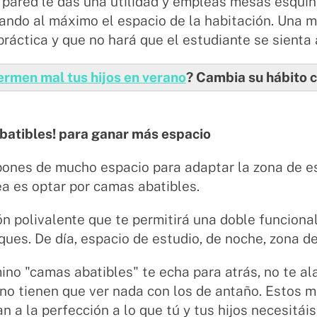
 pared le das una utilidad y empleas mesas esqui
ando al máximo el espacio de la habitación. Una 
ráctica y que no hará que el estudiante se sienta
rmen mal tus hijos en verano
? Cambia su hábito c
batibles! para ganar más espacio
pones de mucho espacio para adaptar la zona de e
a es optar por camas abatibles.
n polivalente que te permitirá una doble funcional
ques. De día, espacio de estudio, de noche, zona 
mino "camas abatibles" te echa para atrás, no te al
 no tienen que ver nada con los de antaño. Estos
n a la perfección a lo que tú y tus hijos necesitáis