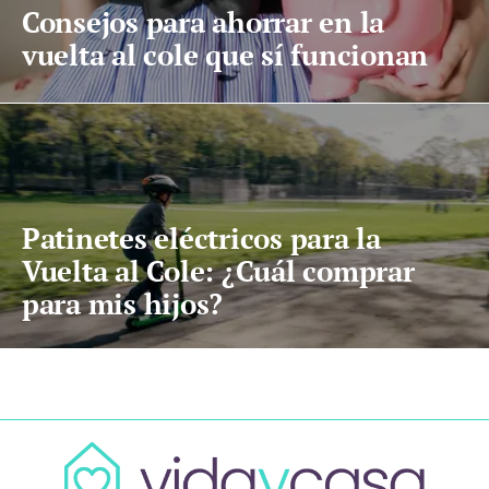
Consejos para ahorrar en la
vuelta al cole que sí funcionan
Patinetes eléctricos para la
Vuelta al Cole: ¿Cuál comprar
para mis hijos?