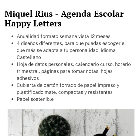
Miquel Rius - Agenda Escolar
Happy Letters
Anualidad formato semana vista 12 meses.
4 diseños diferentes, para que puedas escoger el
que más se adapta a tu personalidad; idioma
Castellano
Hoja de datos personales, calendario curso, horario
trimestral, páginas para tomar notas, hojas
adhesivos
Cubierta de cartón forrado de papel impreso y
plastificado mate, compactas y resistentes
Papel sostenible