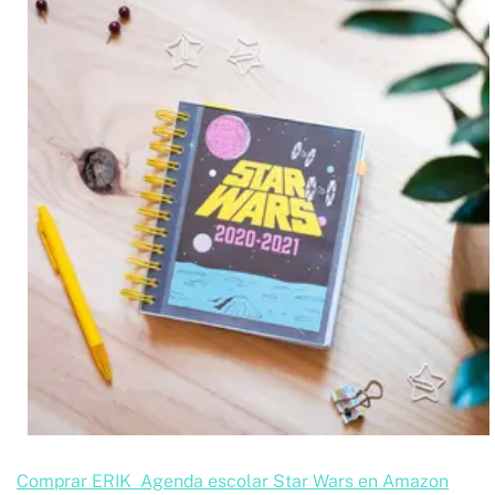
Comprar ERIK Agenda escolar Star Wars en Amazon