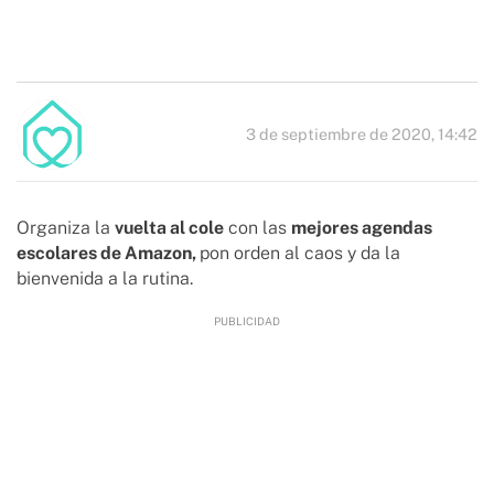
3 de septiembre de 2020, 14:42
Organiza la
vuelta al cole
con las
mejores agendas
escolares de Amazon,
pon orden al caos y da la
bienvenida a la rutina.