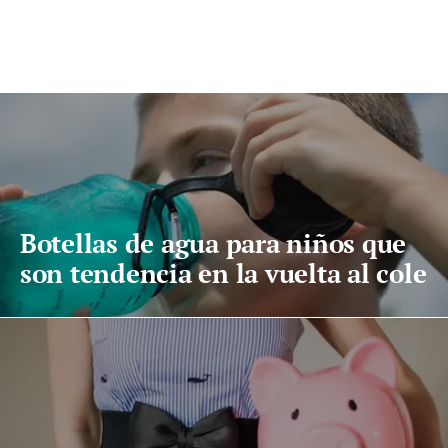
Botellas de agua para niños que
son tendencia en la vuelta al cole