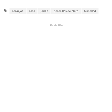
consejos
casa
jardín
pececillos de plata
humedad