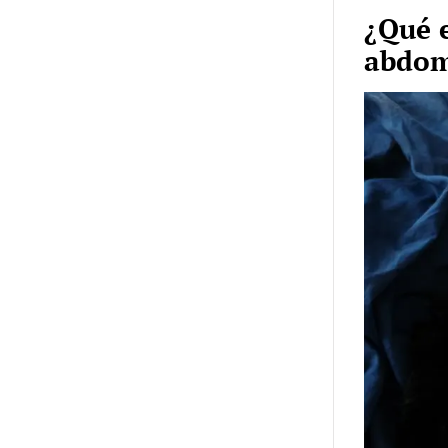
¿Qué 
abdom