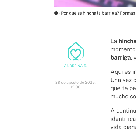
¿Por qué se hincha la barriga? Formas 
La
hinch
momento 
barriga,
ANDREINA R.
Aquí es i
Una vez q
28 de agosto de 2025,
12:00
que te pe
mucho co
A contin
identific
vida dia