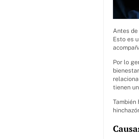
Antes de 
Esto es 
acompaña
Por lo ge
bienestar
relacion
tienen un
También 
hinchazó
Causas