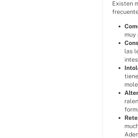
Existen m
frecuente
Come
muy 
Cons
las 
inte
Into
tien
mole
Alte
rale
form
Rete
much
Adem