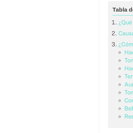
¿Qué 
Causa
¿Cómo
Hac
Tom
Ha
Ten
Au
Tom
Co
Be
Red