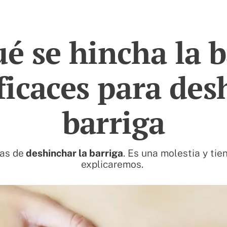
ué se hincha la b
icaces para des
barriga
as de
deshinchar la barriga
. Es una molestia y tie
explicaremos.