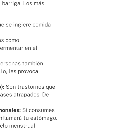
a barriga. Los más
e se ingiere comida
os como
fermentar en el
ersonas también
llo, les provoca
):
Son trastornos que
 gases atrapados. De
monales:
Si consumes
inflamará tu estómago.
clo menstrual.