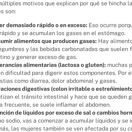
últiples motivos que explican por qué se hincha l
s son:
r demasiado rápido o en exceso:
Eso ocurre porqu
rápido y se acumulan los gases en el estómago.
umir alimentos que producen gases:
Hay aliment
legumbres y las bebidas carbonatadas que suelen 
stino y generar exceso de gas.
lerancias alimentarias (lactosa o gluten):
muchas p
en dificultad para digerir estos componentes. Por e
stias como diarrea, dolor abdominal y gases.
raciones digestivas (colon irritable o estreñimiento
ntizan el tránsito intestinal y hace que se queden
a frecuente, se suele inflamar el abdomen.
nción de líquidos por exceso de sal o cambios hor
o sodio, vas a comenzar a acumular líquidos y se 
ás, las mujeres también se ven afectada por su ci