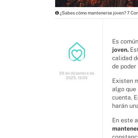
¿Sabes cómo mantenerse joven? 7 Cons
Es común
joven.
Es
calidad d
de poder 
29 de diciembre de
2025, 13:05
Existen 
algo que
cuenta. E
harán un
En este 
mantener
constanci