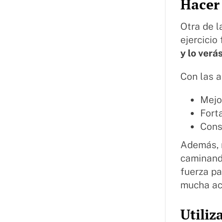
Hacer 
Otra de l
ejercicio
y lo verá
Con las a
Mejo
Fort
Cons
Además, 
caminando
fuerza pa
mucha act
Utiliz