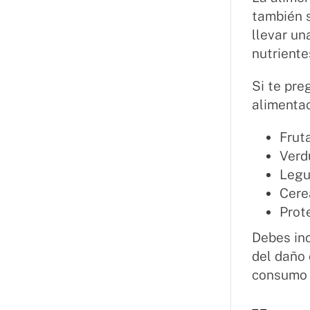
también s
llevar un
nutriente
Si te pre
alimentac
Frut
Verd
Leg
Cere
Prot
Debes inc
del daño 
consumo 