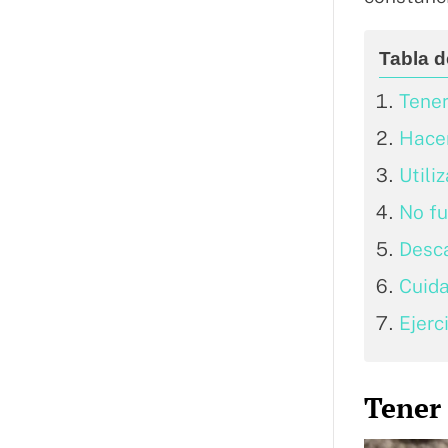
Tener
Hacer
Utili
No f
Desc
Cuida
Ejerc
Tener 