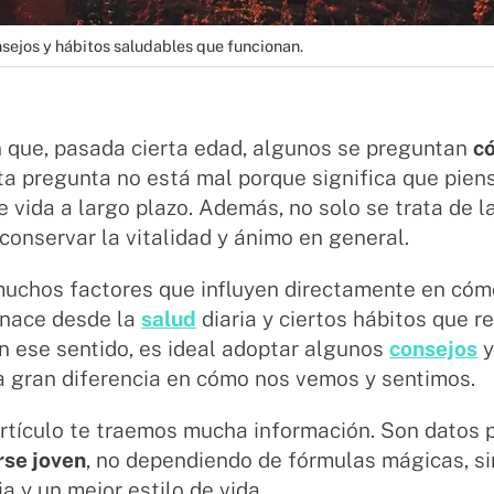
ejos y hábitos saludables que funcionan.
 que, pasada cierta edad, algunos se preguntan
c
ta pregunta no está mal porque significa que piens
e vida a largo plazo. Además, no solo se trata de la
conservar la vitalidad y ánimo en general.
muchos factores que influyen directamente en có
 nace desde la
salud
diaria y ciertos hábitos que r
n ese sentido, es ideal adoptar algunos
consejos
y
a gran diferencia en cómo nos vemos y sentimos.
artículo te traemos mucha información. Son datos
se joven
, no dependiendo de fórmulas mágicas, s
a y un mejor estilo de vida.