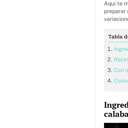
Aquí te m
preparar 
variacio
Ingre
Recet
Con q
Conse
Ingred
calab