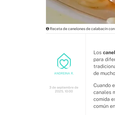
Receta de canelones de calabacín con 
Los
cane
para dife
tradicion
de mucho
ANDREINA R.
Cuando e
3 de septiembre de
2025, 10:00
canales m
comida es
común en