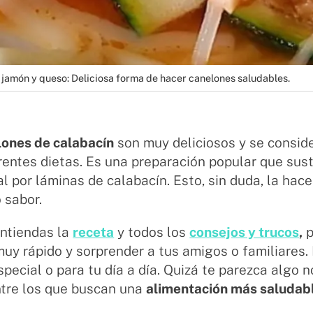
jamón y queso: Deliciosa forma de hacer canelones saludables.
lones de calabacín
son muy deliciosos y se consid
rentes dietas. Es una preparación popular que sust
al por láminas de calabacín. Esto, sin duda, la hace
 sabor.
ntiendas la
receta
y todos los
consejos y trucos
,
p
uy rápido y sorprender a tus amigos o familiares. 
pecial o para tu día a día. Quizá te parezca algo 
tre los que buscan una
alimentación más saludab