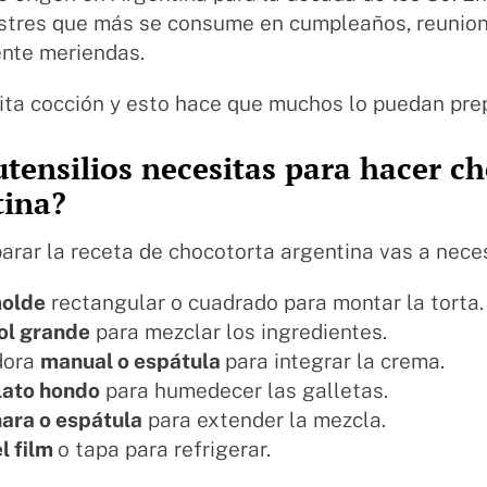
ostres que más se consume en cumpleaños, reunion
nte meriendas.
ta cocción y esto hace que muchos lo puedan prep
tensilios necesitas para hacer c
tina?
arar la receta de chocotorta argentina vas a neces
olde
rectangular o cuadrado para montar la torta.
ol grande
para mezclar los ingredientes.
dora
manual o espátula
para integrar la crema.
lato hondo
para humedecer las galletas.
ara o espátula
para extender la mezcla.
l film
o tapa para refrigerar.