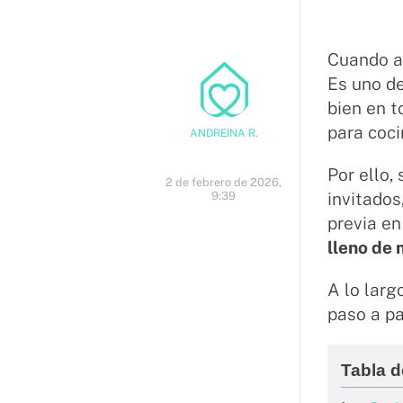
Cuando a
Es uno de
bien en t
para coci
ANDREINA R.
Por ello,
2 de febrero de 2026,
9:39
invitados
previa en
lleno de
A lo larg
paso a pa