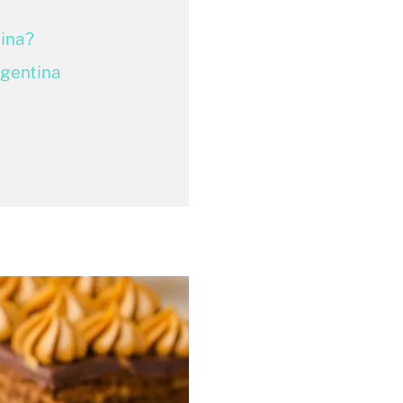
tina?
rgentina