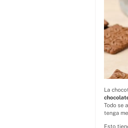
La chocot
chocolat
Todo se a
tenga mej
Esto tien