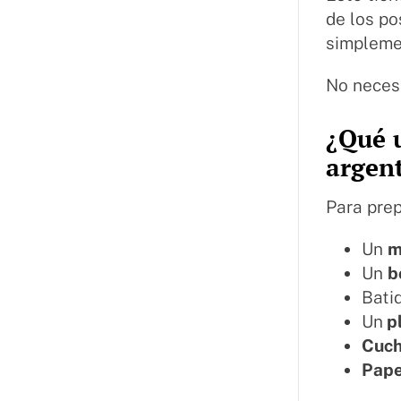
de los p
simpleme
No necesi
¿Qué u
argen
Para prep
Un
m
Un
b
Bati
Un
p
Cuch
Pape