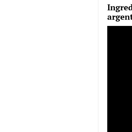
Ingred
argen