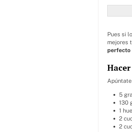
Pues si l
mejores t
perfecto
Hacer 
Apúntate 
5 gr
130 
1 hu
2 cu
2 cu