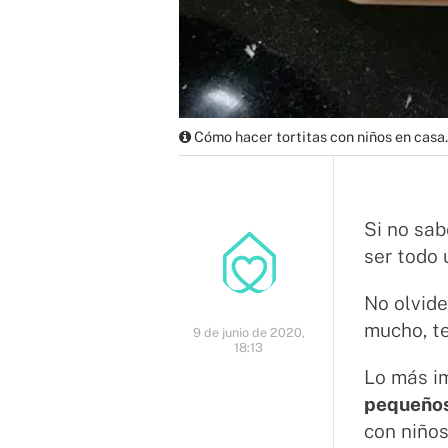
Cómo hacer tortitas con niños en casa.
Si no sab
ser todo 
No olvide
mucho, te
9 de junio de 2020,
18:13
Lo más i
pequeño
con niños