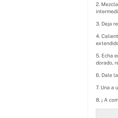
2. Mezcl
intermedi
3. Deja 
4. Calien
extendido
5. Echa e
dorado, 
6. Dale l
7. Una a 
8. ¡ A co