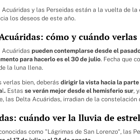
 Acuáridas y las Perseidas están a la vuelta de la
cia los deseos de este año.
 Acuáridas: cómo y cuándo verlas
a Acuáridas
pueden contemplarse desde el pasado 
ento para hacerlo es el 30 de julio
. Fecha que co
e la luna llena.
s verlas bien, deberás
dirigir la vista hacia la part
a
l
.
Estas
se verán mejor desde el hemisferio sur
, 
, las Delta Acuáridas, irradian de la constelación
das: cuándo ver la lluvia de estre
conocidas como "Lágrimas de San Lorenzo", las Pe
re el 17 de julio y el 24 de agosto
.