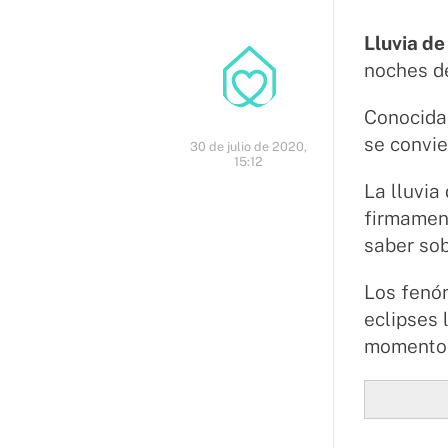
Lluvia de
noches d
Conocida
se convie
30 de julio de 2020,
15:12
La lluvia
firmament
saber so
Los fenóm
eclipses 
momento d