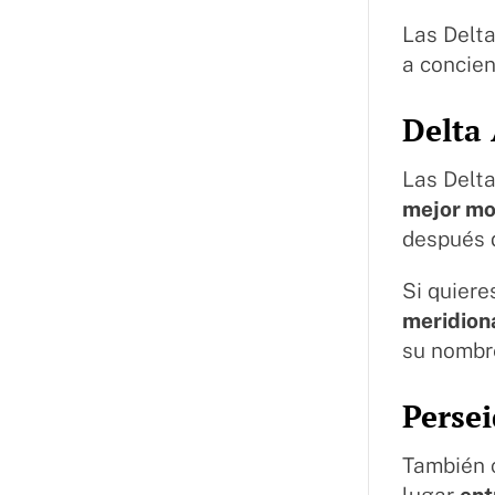
Las Delta
a concien
Delta
Las Delt
mejor mom
después d
Si quiere
meridion
su nombre
Persei
También 
lugar
ent