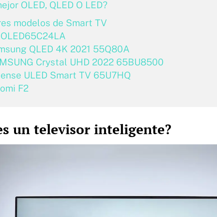
mejor OLED, QLED O LED?
res modelos de Smart TV
 OLED65C24LA
msung QLED 4K 2021 55Q80A
MSUNG Crystal UHD 2022 65BU8500
sense ULED Smart TV 65U7HQ
aomi F2
s un televisor inteligente?