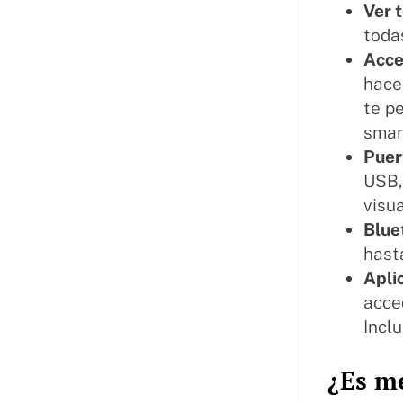
Ver t
toda
Acce
hace
te p
smar
Puer
USB,
visua
Blue
hast
Apli
acce
Incl
¿Es m