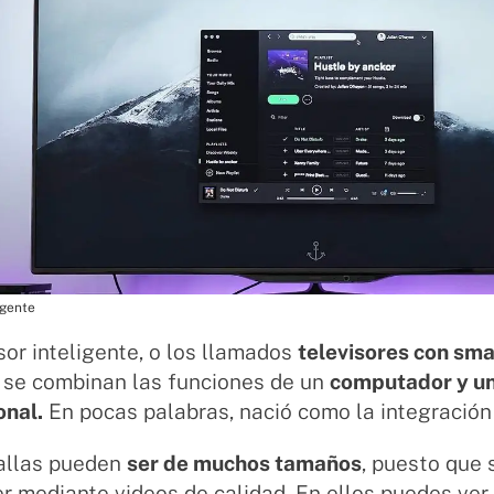
igente
sor inteligente, o los llamados
televisores con sm
 se combinan las funciones de un
computador y un
onal.
En pocas palabras, nació como la integración
allas pueden
ser de muchos tamaños
, puesto que 
r mediante videos de calidad. En ellos puedes ver t