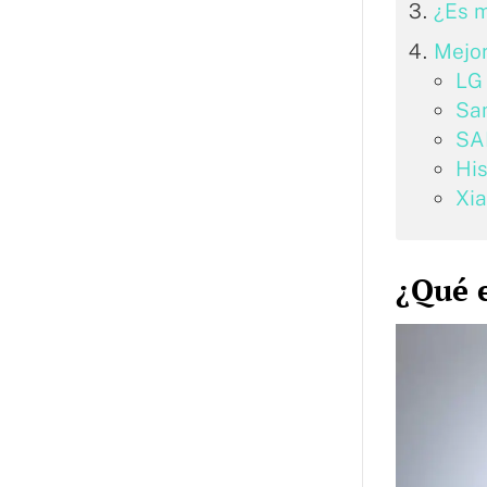
¿Es 
Mejo
LG
Sa
SA
Hi
Xi
¿Qué e