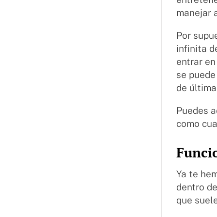
manejar a
Por supu
infinita 
entrar en
se puede 
de últim
Puedes ad
como cual
Funcio
Ya te hem
dentro d
que suele