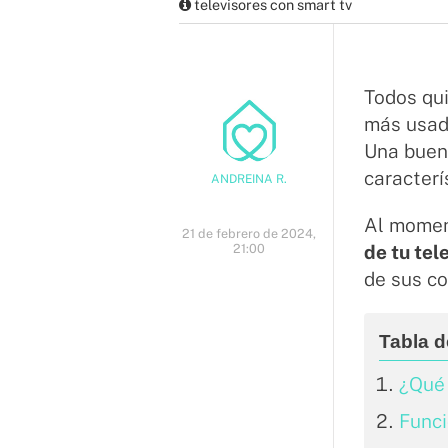
televisores con smart tv
Todos qu
más usado
Una bue
caracterí
ANDREINA R.
Al momen
21 de febrero de 2024,
21:00
de tu tel
de sus co
¿Qué 
Funci