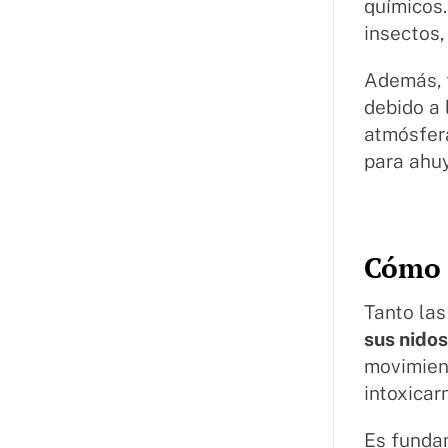
químicos
insectos,
Además, 
debido a 
atmósfera
para ahu
Cómo a
Tanto la
sus nido
movimien
intoxicar
Es fundam