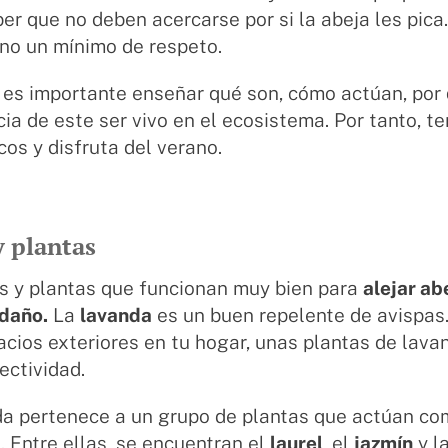
ber que no deben acercarse por si la abeja les pica
 no un mínimo de respeto.
 es importante enseñar qué son, cómo actúan, por 
ia de este ser vivo en el ecosistema. Por tanto, t
cos y disfruta del verano.
y plantas
es y plantas que funcionan muy bien para
alejar ab
 daño.
La
lavanda
es un buen repelente de avispas.
cios exteriores en tu hogar, unas plantas de lava
ectividad.
da pertenece a un grupo de plantas que actúan co
. Entre ellas, se encuentran el
laurel
, el
jazmín
y l