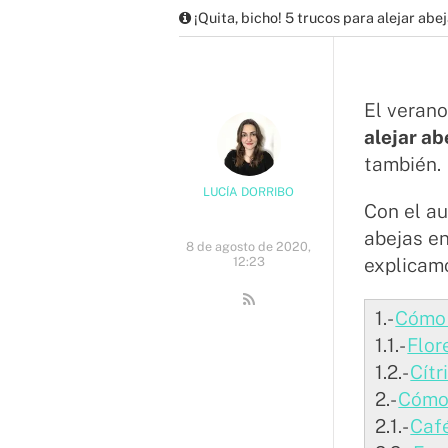
¡Quita, bicho! 5 trucos para alejar abe
El verano
alejar ab
también.
LUCÍA DORRIBO
Con el au
abejas en
8 de agosto de 2020,
12:23
explica
1.-
Cómo 
1.1.-
Flor
1.2.-
Cítr
2.-
Cómo
2.1.-
Caf