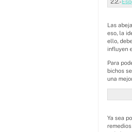
2.2.-
Esp
Las abej
eso, la i
ello, de
influyen 
Para pode
bichos se
una mejor
Ya sea po
remedios