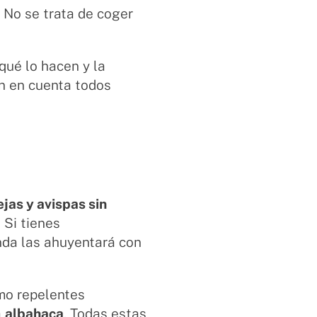
. No se trata de coger
qué lo hacen y la
en en cuenta todos
ejas y avispas sin
 Si tienes
nda las ahuyentará con
mo repelentes
a
albahaca
. Todas estas