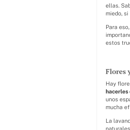
ellas. Sa
miedo, si
Para eso,
importanc
estos tru
Flores 
Hay flor
hacerles
unos espa
mucha ef
La lavan
naturales