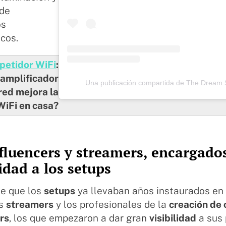
 de
os
cos.
petidor WiFi
:
amplificador
Una publicación compartida de The Dream
red mejora la
WiFi en casa?
fluencers y streamers, encargado
lidad a los setups
de que los
setups
ya llevaban años instaurados en 
os
streamers
y los profesionales de la
creación de
rs
, los que empezaron a dar gran
visibilidad
a sus 