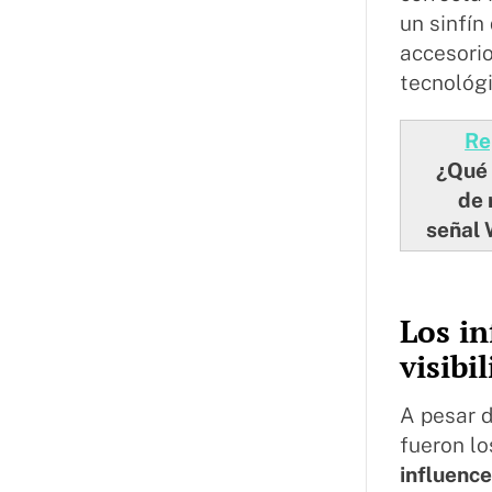
un sinfín
accesori
tecnológi
Re
¿Qué 
de 
señal 
Los in
visibi
A pesar 
fueron l
influence