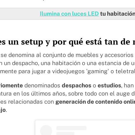
Ilumina con luces LED
tu habitación
es un setup y por qué está tan de
se denomina al conjunto de muebles y accesorios
 un despacho, una habitación o una estancia de u
mente para jugar a videojuegos 'gaming' o teletra
riomente
denominados
despachos
o
estudios
, ha
ura en los últimos años, sobre todo con el auge 
nes relacionadas con
generación de contenido onli
ajo
.