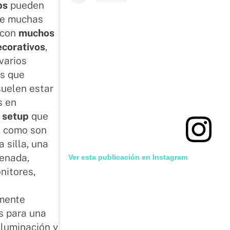
ps
pueden
de muchas
 con
muchos
ecorativos
,
varios
s que
suelen estar
s en
r
setup
que
, como son
 silla, una
enada,
Ver esta publicación en Instagram
nitores,
mente
s para una
iluminación y