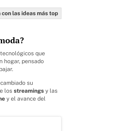
 con las ideas más top
 moda?
 tecnológicos que
n hogar, pensado
bajar.
n cambiado su
de los
streamings
y las
ne
y el avance del