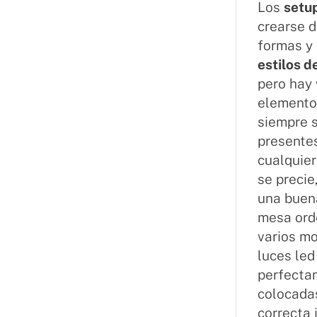
Los
setu
crearse 
formas y
estilos d
pero hay 
elemento
siempre 
presente
cualquie
se precie
una buena
mesa ord
varios mo
luces led
perfecta
colocada
correcta 