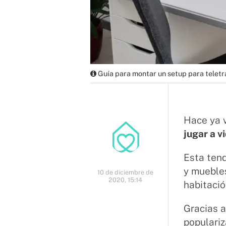
Guía para montar un setup para teletr
Hace ya 
jugar a 
Esta ten
y mueble
10 de diciembre de
2020, 15:14
habitació
Gracias a
populari