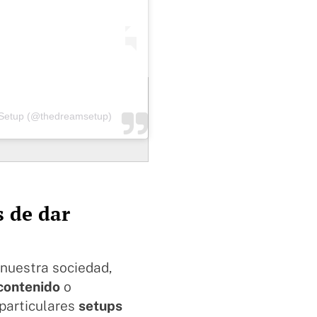
 Setup (@thedreamsetup)
s de dar
nuestra sociedad,
 contenido
o
particulares
setups