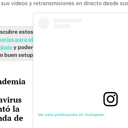
 sus vídeos y retransmisiones en directo desde su
scubre estos
orios para el
abajo
y poder
un buen setup
ndemia
avirus
tó la
Ver esta publicación en Instagram
da de
s