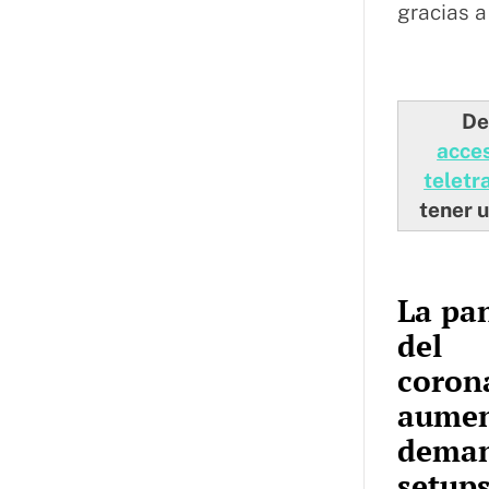
gracias a
De
acces
teletr
tener 
La pa
del
coron
aumen
deman
setup