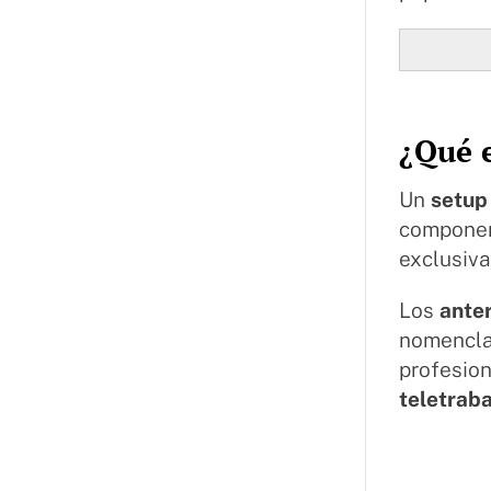
¿Qué 
Un
setup
componen
exclusiva
Los
ante
nomenclat
profesio
teletrab