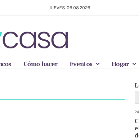
JUEVES. 06.08.2026
ucos
Cómo hacer
Eventos
Hogar
L
24
C
e
d