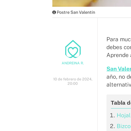
Postre San Valentín
​Para muc
debes co
Aprende a
ANDREINA R.
San Vale
año, no d
10 de febrero de 2024,
20:00
alternati
Hojal
Bizc