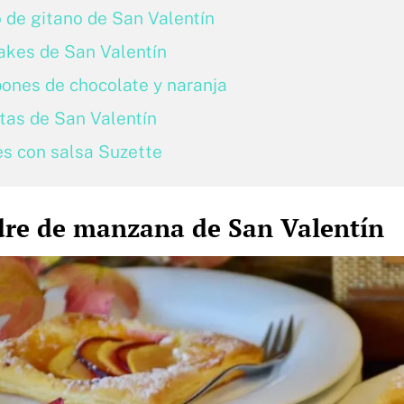
 de gitano de San Valentín
akes de San Valentín
nes de chocolate y naranja
tas de San Valentín
s con salsa Suzette
dre de manzana de San Valentín