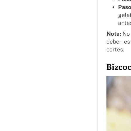
Paso
gelat
ante
Nota:
No 
deben est
cortes.
Bizco