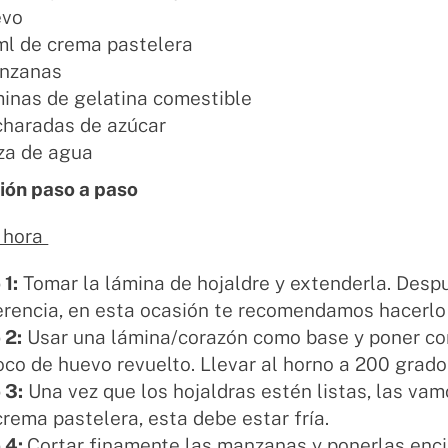
evo
ml de crema pastelera
nzanas
minas de gelatina comestible
charadas de azúcar
za de agua
ión paso a paso
1 hora
 1:
Tomar la lámina de hojaldre y extenderla. Despu
erencia, en esta ocasión te recomendamos hacerlo
 2:
Usar una lámina/corazón como base y poner c
oco de huevo revuelto. Llevar al horno a 200 grado
 3:
Una vez que los hojaldras estén listas, las vam
crema pastelera, esta debe estar fría.
 4:
Cortar finamente las manzanas y ponerlas enci