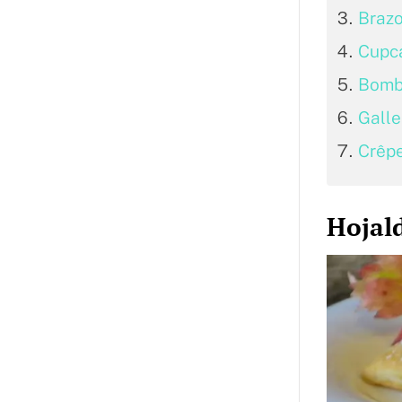
Brazo
Cupc
Bombo
Galle
Crêpe
Hojal