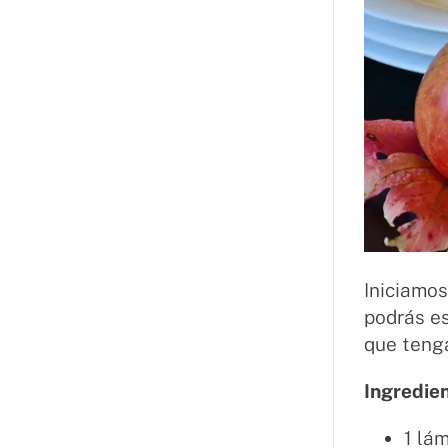
Iniciamo
podrás es
que teng
Ingredie
1 lá