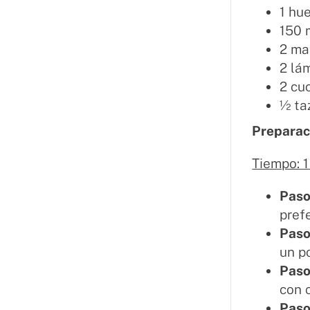
1 hu
150 
2 ma
2 lá
2 cu
½ ta
Preparac
Tiempo: 
Paso
pref
Paso
un p
Paso
con 
Paso