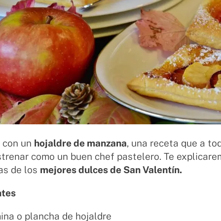
s con un
hojaldre de manzana
, una receta que a t
trenar como un buen chef pastelero. Te explicare
as de los
mejores dulces de San Valentín.
ntes
mina o plancha de hojaldre