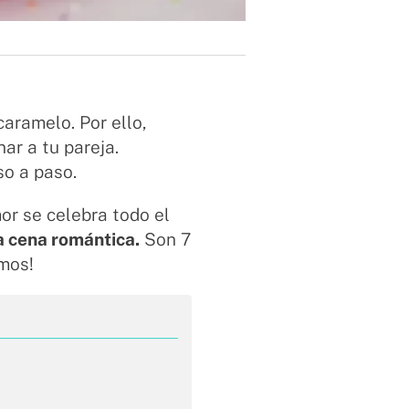
aramelo. Por ello,
nar a tu pareja.
so a paso.
or se celebra todo el
a cena romántica.
Son 7
emos!