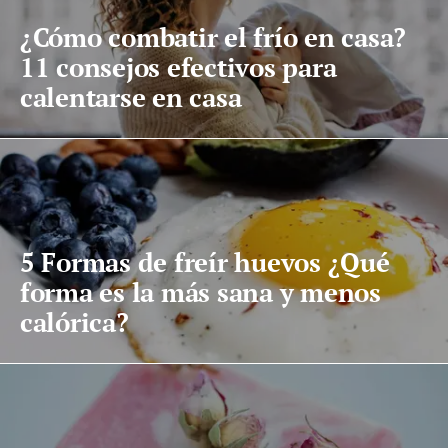
¿Cómo combatir el frío en casa?
11 consejos efectivos para
calentarse en casa
5 Formas de freír huevos ¿Qué
forma es la más sana y menos
calórica?