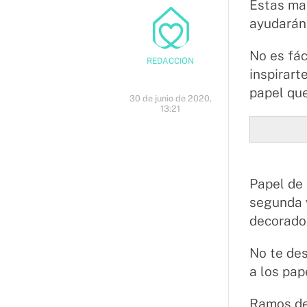
Estas man
ayudarán 
No es fác
REDACCIÓN
inspirart
papel qu
30 de junio de 2020,
13:21
Papel de 
segunda v
decorado
No te des
a los pap
Ramos de 