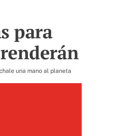
s para
rprenderán
échale una mano al planeta