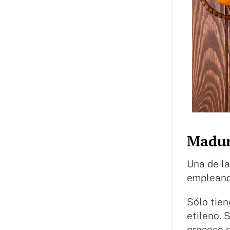
Madur
Una de la
empleand
Sólo tien
etileno. 
proceso 