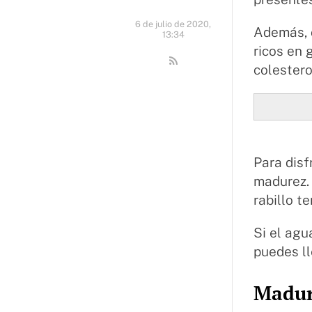
6 de julio de 2020,
Además, 
13:34
ricos en 
colestero
Para disf
madurez. 
rabillo t
Si el agu
puedes ll
Madur