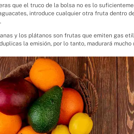
eras que el truco de la bolsa no es lo suficientem
guacates, introduce cualquier otra fruta dentro de
.
nas y los plátanos son frutas que emiten gas etil
duplicas la emisión, por lo tanto, madurará mucho