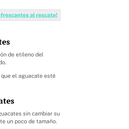
efrescantes al rescate!
tes
ión de etileno del
do.
 que el aguacate esté
ates
aguacates sin cambiar su
nte un poco de tamaño.